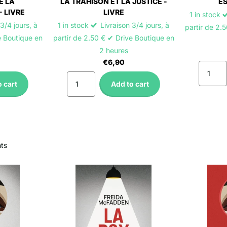
E LA
LA TRAHISON ET LA JUSTICE -
ES
 LIVRE
LIVRE
1 in stock
3/4 jours, à
1 in stock
Livraison 3/4 jours, à
partir de 2.
e Boutique en
partir de 2.50 € ✔ Drive Boutique en
2 heures
€6,90
 cart
Add to cart
nts