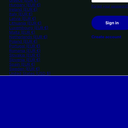
Greece
(EUR €)
Hungary
(EUR €)
Forgot your password
Ireland
(EUR €)
Italy
(EUR €)
Latvia
(EUR €)
Sign in
Lithuania
(EUR €)
Luxembourg
(EUR €)
Malta
(EUR €)
Netherlands
(EUR €)
Create account
Poland
(EUR €)
Portugal
(EUR €)
Romania
(EUR €)
Slovakia
(EUR €)
Slovenia
(EUR €)
Spain
(EUR €)
Sweden
(EUR €)
United States
(USD $)