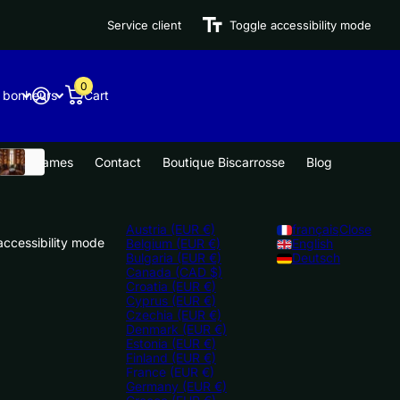
Service client
Toggle accessibility mode
0
 bonheurs
Cart
video games
Contact
Boutique Biscarrosse
Blog
Austria
(EUR €)
français
Close
accessibility mode
Belgium
(EUR €)
English
Bulgaria
(EUR €)
Deutsch
Canada
(CAD $)
Croatia
(EUR €)
Cyprus
(EUR €)
Czechia
(EUR €)
Denmark
(EUR €)
Estonia
(EUR €)
Finland
(EUR €)
France
(EUR €)
Germany
(EUR €)