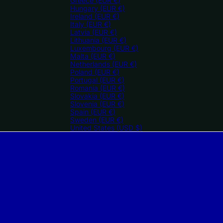
Greece
(EUR €)
Hungary
(EUR €)
Ireland
(EUR €)
Italy
(EUR €)
Latvia
(EUR €)
Lithuania
(EUR €)
Luxembourg
(EUR €)
Malta
(EUR €)
Netherlands
(EUR €)
Poland
(EUR €)
Portugal
(EUR €)
Romania
(EUR €)
Slovakia
(EUR €)
Slovenia
(EUR €)
Spain
(EUR €)
Sweden
(EUR €)
United States
(USD $)