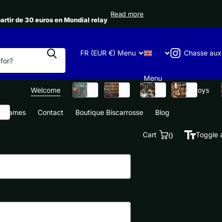
 à partir de 30 euros en Mondial relay
Read more
partir de 30 euros en Mondial relay
Chasse aux
FR (EUR €)
Menu
Menu
Welcome
Books
Cinéma
Music
games toys
o games
Contact
Boutique Biscarrosse
Blog
Cart
0
Toggle 