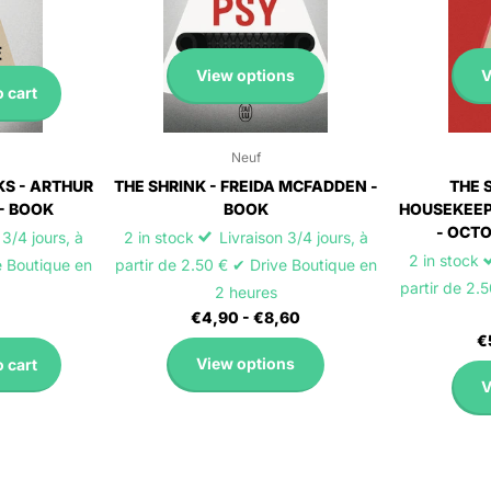
View options
V
 cart
Neuf
S - ARTHUR
THE SHRINK - FREIDA MCFADDEN -
THE 
 - BOOK
BOOK
HOUSEKEEP
- OCTO
3/4 jours, à
2 in stock
Livraison 3/4 jours, à
2 in stock
e Boutique en
partir de 2.50 € ✔ Drive Boutique en
partir de 2.
2 heures
€4,90
- €8,60
€
View options
 cart
V