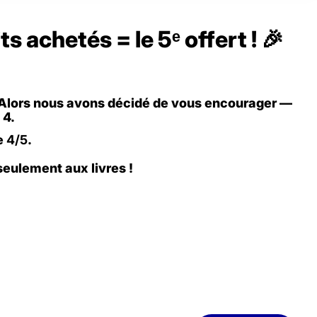
 achetés = le 5ᵉ offert ! 🎉
e. Alors nous avons décidé de vous encourager —
 4.
e
4/5
.
seulement aux livres !