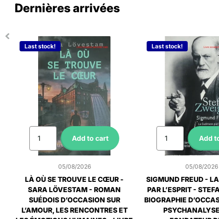
Dernières arrivées
Last stock!
Last stock!
Add to cart
Add to
05/08/2026
05/08/2026
LÀ OÙ SE TROUVE LE CŒUR -
SIGMUND FREUD - L
SARA LÖVESTAM - ROMAN
PAR L’ESPRIT - STEF
SUÉDOIS D’OCCASION SUR
BIOGRAPHIE D’OCCAS
L’AMOUR, LES RENCONTRES ET
PSYCHANALYSE 